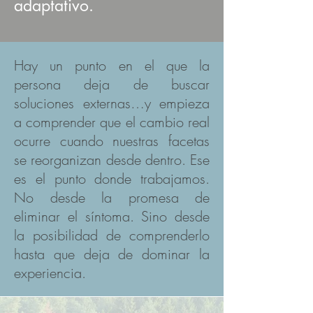
adaptativo.
Hay un punto en el que la
persona deja de buscar
soluciones externas…y empieza
a comprender que el cambio real
ocurre cuando nuestras facetas
se reorganizan desde dentro. Ese
es el punto donde trabajamos.
No desde la promesa de
eliminar el síntoma. Sino desde
la posibilidad de comprenderlo
hasta que deja de dominar la
experiencia.