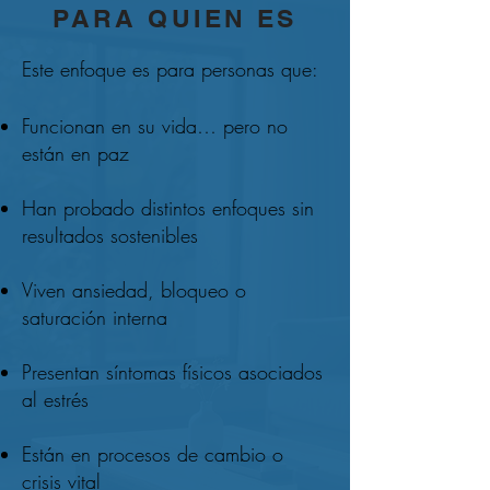
PARA QUIEN ES
Este enfoque es para personas que:
Funcionan en su vida… pero no
están en paz
Han probado distintos enfoques sin
resultados sostenibles
Viven ansiedad, bloqueo o
saturación interna
Presentan síntomas físicos asociados
al estrés
Están en procesos de cambio o
crisis vital