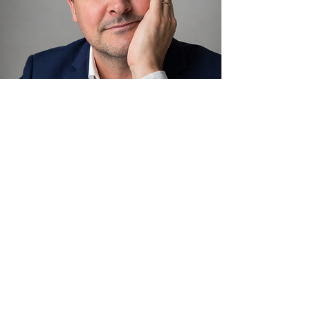
Lo que más valoro de esta práctica no
es la teoría, ni la complejidad
intelectual, sino la posibilidad de estar
presente en esos momentos en que la
vida parece quebrarse por dentro, y
aun así la persona sigue ahí.
Sin palabras. Sin fuerzas. A menudo
sin saber bien qué le ocurre. Y, sin
embargo, permanece.
Lo he visto muchas veces: cuando la
experiencia se reduce a lo más