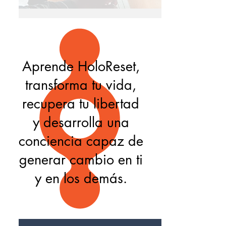
Aprende HoloReset,
transforma tu vida,
recupera tu libertad
y desarrolla una
conciencia capaz de
generar cambio en ti
y en los demás.