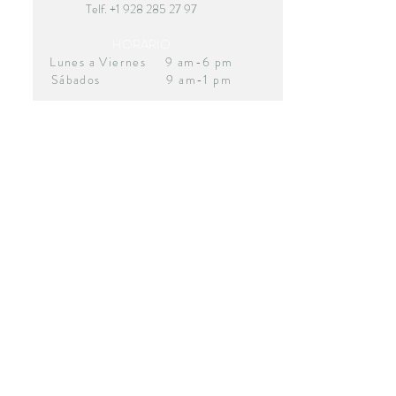
Telf.
+1 928 285 27 97
HORARIO
Lunes a Viernes 9 am-6 pm
Sábados 9 am-1 pm
ENLACES RÁPIDOS
Preguntas frecuentes
Blog
Contacto
Newsletter
Formación
Julio López, PhD
CANALES Y REDES OFICIALES
AVISOS | POLÍTICAS | TÉRMINOS
Aviso de privacidad integral
Aviso legal y condiciones de uso del sitio