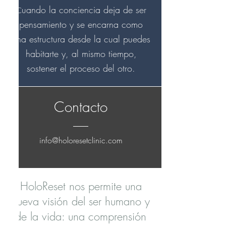
uando la conciencia deja de ser
C
pensamiento y se encarna como
una estructura desde la cual puedes
habitarte y, al mismo tiempo,
sostener el proceso del otro.
Contacto
info@holoresetclinic.com
HoloReset nos permite una
nueva visión del ser humano y
de la vida: una comprensión