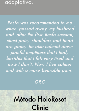
adaptativo.
Resfo was recommended to me
when
passed away
my husband
and
after the first
Resfo session,
chest pain,
shoulders and head
are gone,
he also calmed down
painful emptiness that I had,
besides that I felt very tired and
now I don't. Now I live calmer
and with a more bearable pain.
GRC
Método HoloReset
Clinic