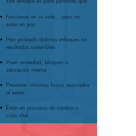
Este enfoque es para personas que:
Funcionan en su vida… pero no
están en paz
Han probado distintos enfoques sin
resultados sostenibles
Viven ansiedad, bloqueo o
saturación interna
Presentan síntomas físicos asociados
al estrés
Están en procesos de cambio o
crisis vital