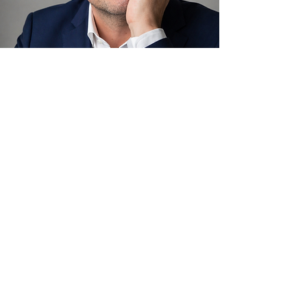
Lo que más valoro de esta práctica no
es la teoría, ni la complejidad
intelectual, sino la posibilidad de estar
presente en esos momentos en que la
vida parece quebrarse por dentro, y
aun así la persona sigue ahí.
Sin palabras. Sin fuerzas. A menudo
sin saber bien qué le ocurre. Y, sin
embargo, permanece.
Lo he visto muchas veces: cuando la
experiencia se reduce a lo más
esencial, todo se vuelve más lento, más
expuesto, más frágil. Más humano, en
realidad. Y, de alguna manera, más