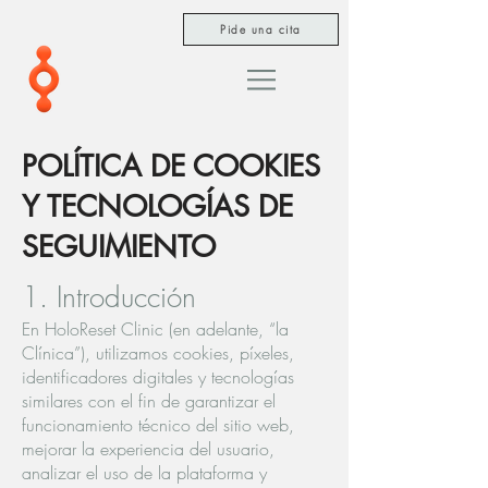
Pide una cita
POLÍTICA DE COOKIES
Y TECNOLOGÍAS DE
SEGUIMIENTO
1. Introducción
En HoloReset Clinic (en adelante, “la
Clínica”), utilizamos cookies, píxeles,
identificadores digitales y tecnologías
similares con el fin de garantizar el
funcionamiento técnico del sitio web,
mejorar la experiencia del usuario,
analizar el uso de la plataforma y