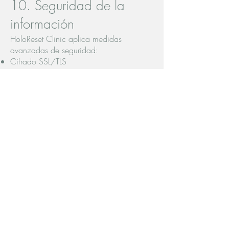
10. Seguridad de la
información
HoloReset Clinic aplica medidas
avanzadas de seguridad:
Cifrado SSL/TLS
Encriptación de datos en reposo y tránsito
Control de accesos clínicos restringidos
Registro de actividad (audit logs)
Segmentación de datos clínicos y no
clínicos
11. Derechos del usuario
El usuario puede ejercer en cualquier
momento sus derechos de:
Unión Europea:
Acceso
Rectificación
Supresión
Oposición