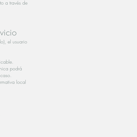
to a través de
vicio
o), el usuario
icable.
ínica podrá
 caso.
ormativa local
.