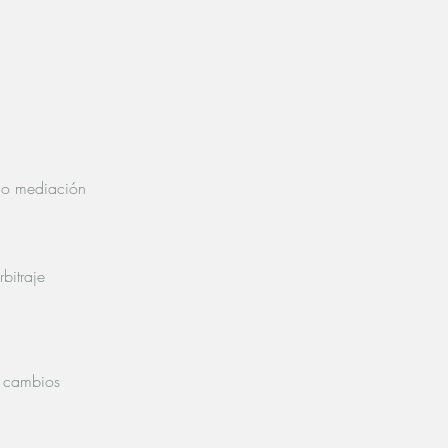
a o mediación
bitraje
s cambios