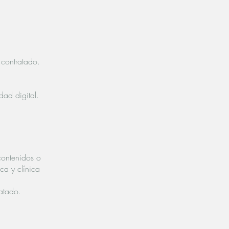
 contratado.
dad digital.
 contenidos o
ca y clínica
ratado.