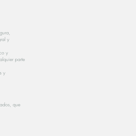
gura,
ral y
co y
lquier parte
s y
tados, que