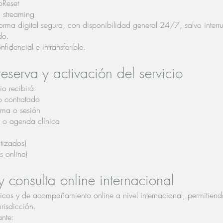
oReset
 streaming
orma digital segura, con disponibilidad general 24/7, salvo interr
do.
fidencial e intransferible.
eserva y activación del servicio
io recibirá:
o contratado
rma o sesión
 o agenda clínica
atizados)
s online)
 y consulta online internacional
ínicos y de acompañamiento online a nivel internacional, permitiend
risdicción.
ante: