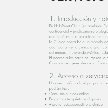
1. Introducción y nat
En HoloReset Clinic (en adelante, “
confidencial y jurídicamente protegid
acompañamiento profesional en moda
La Clínica opera bajo un modelo de p
acompañamiento clínico digital, con
del mundo, incluyendo México, Esta
El acceso a los servicios implica la
Condiciones generales de la Clínica
2. Acceso a servicio
Una vez confirmado el pago o la rese
podrán incluir:
Consultas clínicas online
Programas terapéuticos digitales
Material psicoeducativo o clínico