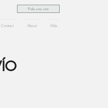
Pide una cita
Contact
About
Más
VÍO