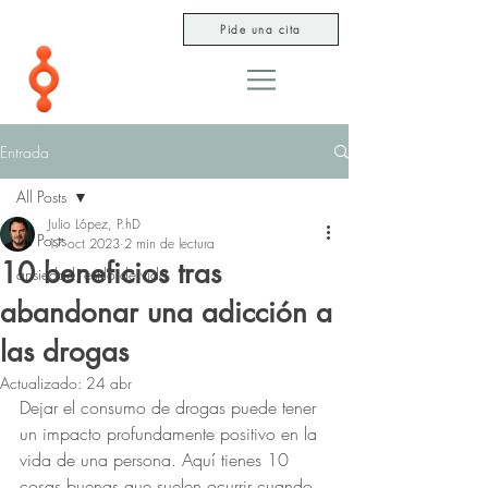
Pide una cita
Entrada
All Posts
Julio López, P.hD
All Posts
17 oct 2023
2 min de lectura
10 beneficios tras
ansiedad, estilo de vida
abandonar una adicción a
las drogas
Actualizado:
24 abr
Dejar el consumo de drogas puede tener 
un impacto profundamente positivo en la 
vida de una persona. Aquí tienes 10 
cosas buenas que suelen ocurrir cuando 